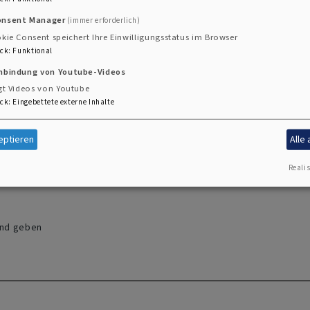
onsent Manager
(immer erforderlich)
kie Consent speichert Ihre Einwilligungsstatus im Browser
ck
:
Funktional
der Internetadressen an.
inbindung von Youtube-Videos
gt Videos von Youtube
ck
:
Eingebettete externe Inhalte
n zur
ere
eptieren
Alle
Realis
und geben