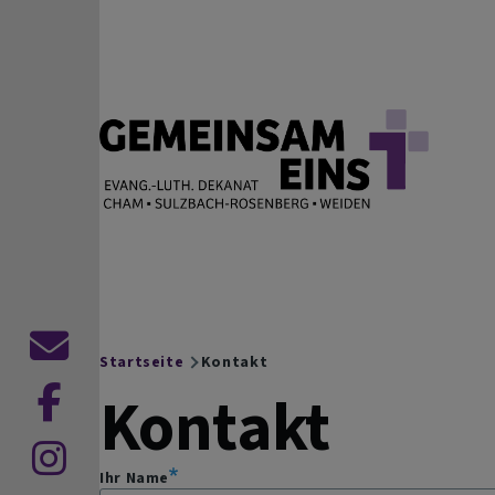
Direkt zum Inhalt
EVANG.-LUTH. DEKANAT
Cham Sulzbach-Rosenberg Weiden
Kontaktformular
Startseite
Kontakt
Breadcrumb
Kontakt
Ihr Name