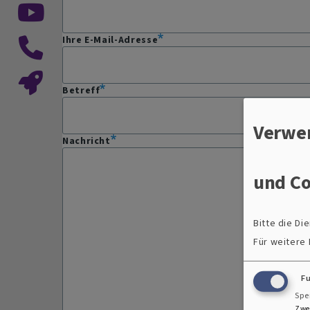
Ihre E-Mail-Adresse
Betreff
Verwe
Nachricht
und Co
Bitte die D
Für weitere
F
Spe
Zwe