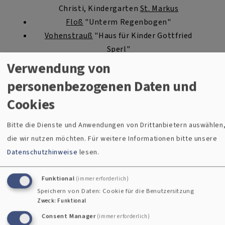
Christi, Kindergarten
St. Markus
Floß
"Unterm Regenbogen"
Vohenstrauß
"Haus für Kinder Gottfried
Sperl"
Grafenwöhr
"Kinderhaus Kunterbunt"
Verwendung von
Erbendorf
"Regenbogen"
personenbezogenen Daten und
Tirschenreuth
Evangelischer Kindergarten
Cookies
Bitte die Dienste und Anwendungen von Drittanbietern auswählen
Region Sulzbach-Rosenberg
die wir nutzen möchten.
Für weitere Informationen bitte unsere
Datenschutzhinweise
lesen.
Funktional
(immer erforderlich)
Speichern von Daten: Cookie für die Benutzersitzung
Zweck
:
Funktional
Consent Manager
(immer erforderlich)