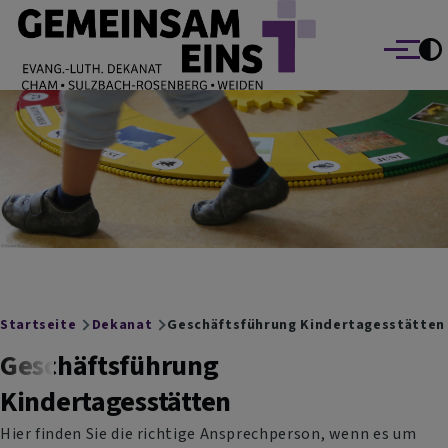
EVANG.-LUTH. DEKANAT GEMEINSAM EINS
Direkt zum Inhalt
Cham Sulzbach-Rosenberg Weiden
Menü
Breadcrumb
Startseite
Dekanat
Geschäftsführung Kindertagesstätten
Geschäftsführung
Kindertagesstätten
Hier finden Sie die richtige Ansprechperson, wenn es um