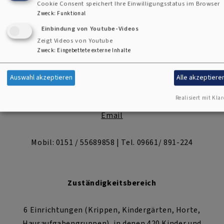
Cookie Consent speichert Ihre Einwilligungsstatus im Browser
Zweck
:
Funktional
privat
Einbindung von Youtube-Videos
Zeigt Videos von Youtube
Sabine Scholz
Zweck
:
Eingebettete externe Inhalte
Evang.-Luth. Verwaltungsstelle
Auswahl akzeptieren
Alle akzeptiere
Sulzbach/Weiden, Büro Sulzbach-Rosenberg
Realisiert mit Klar
Pfarrgasse 3, 92237 Sulzbach-Rosenberg
Email
Mobil: 0151 / 55689858 | Tel. 09661/ 891-224
Zuständigkeitsbereich
6 Einrichtungen (Krippen, Kindergärten, Horte,
Hausaufgabengruppen), in denen 420 Kinder und