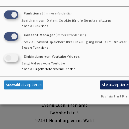
Funktional
(immer erforderlich)
Speichern von Daten: Cookie für die Benutzersitzung
Zweck
:
Funktional
Consent Manager
(immer erforderlich)
Cookie Consent speichert Ihre Einwilligungsstatus im Browser
Zweck
:
Funktional
Fotostudio Kraus
Einbindung von Youtube-Videos
Zeigt Videos von Youtube
Zweck
:
Eingebettete externe Inhalte
Referent für Öffentlichkeitsarbeit (Region
Cham)
Auswahl akzeptieren
Alle akzeptiere
Pfarrer Gerhard Beck
Realisiert mit Klar
Evang.Luth. Pfarramt
Bahnhofstr. 3
92431 Neunburg vorm Wald