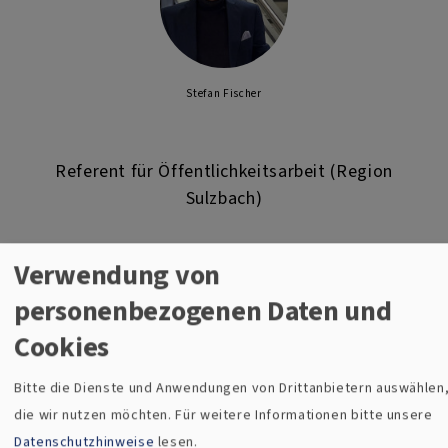
Stefan Fischer
Referent für Öffentlichkeitsarbeit (Region
Sulzbach)
Pfarrer Stefan R. Fischer
Verwendung von
Martin-Luther-Str. 11-15
personenbezogenen Daten und
92242 Hirschau
Cookies
Tel. 0160/ 4231462
Email
Bitte die Dienste und Anwendungen von Drittanbietern auswählen
die wir nutzen möchten.
Für weitere Informationen bitte unsere
Datenschutzhinweise
lesen.