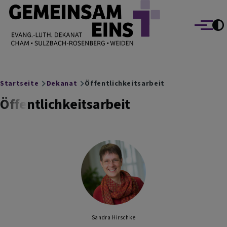
EVANG.-LUTH. DEKANAT GEMEINSAM EINS
Direkt zum Inhalt
Cham Sulzbach-Rosenberg Weiden
Menü
Breadcrumb
Startseite
Dekanat
Öffentlichkeitsarbeit
Öffentlichkeitsarbeit
Sandra Hirschke