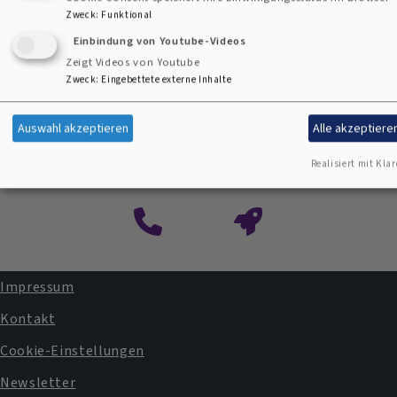
Zweck
:
Funktional
Einbindung von Youtube-Videos
Zeigt Videos von Youtube
Zweck
:
Eingebettete externe Inhalte
Auswahl akzeptieren
Alle akzeptiere
Kontaktformular
Realisiert mit Klar
Impressum
Fußbereichsmenü
Kontakt
Cookie-Einstellungen
Newsletter