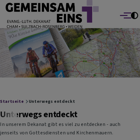
EVANG.-LUTH. DEKANAT GEMEINSAM EINS
Direkt zum Inhalt
Cham Sulzbach-Rosenberg Weiden
Menü
Breadcrumb
Startseite
Unterwegs entdeckt
Unterwegs entdeckt
In unserem Dekanat gibt es viel zu entdecken - auch
jenseits von Gottesdiensten und Kirchenmauern.