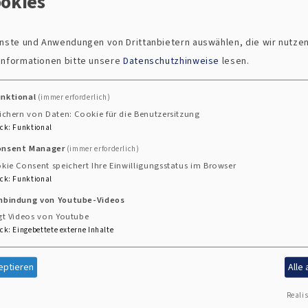
okies
ng
ienste und Anwendungen von Drittanbietern auswählen, die wir nutze
 Informationen bitte unsere
Datenschutzhinweise
lesen.
melden.
unktional
(immer erforderlich)
ichern von Daten: Cookie für die Benutzersitzung
ck
:
Funktional
onsent Manager
(immer erforderlich)
kie Consent speichert Ihre Einwilligungsstatus im Browser
ck
:
Funktional
inbindung von Youtube-Videos
gt Videos von Youtube
ck
:
Eingebettete externe Inhalte
eptieren
Alle
Realis