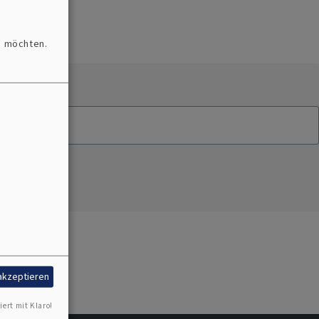
n möchten.
 akzeptieren
iert mit Klaro!