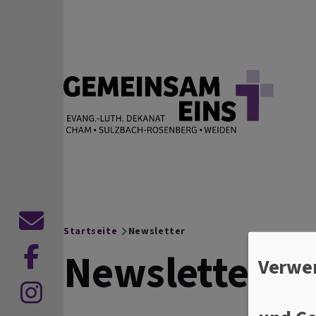
Direkt zum Inhalt
EVANG.-LUTH. DEKANAT
Cham Sulzbach-Rosenberg Weiden
Kontaktformular
Startseite
Newsletter
Breadcrumb
Newsletter
Verwe