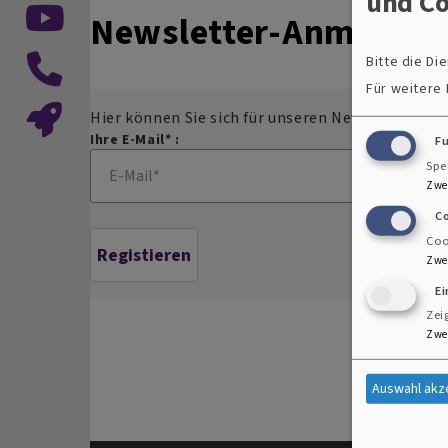
und Co
Newsletter-Anmeldu
Bitte die D
Für weitere
Hier können Sie sich für unseren Newsletter an
Ihre E-Mail* :
F
Spe
Zwe
C
Coo
Zwe
E
Zei
Zwe
Auswahl akz