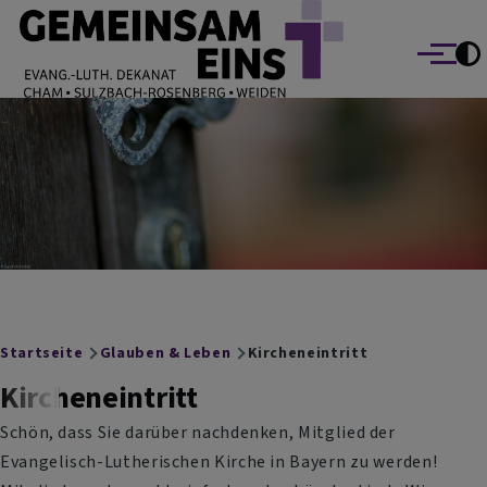
EVANG.-LUTH. DEKANAT GEMEINSAM EINS
Direkt zum Inhalt
Cham Sulzbach-Rosenberg Weiden
Menü
Breadcrumb
Startseite
Glauben & Leben
Kircheneintritt
Kircheneintritt
Schön, dass Sie darüber nachdenken, Mitglied der
Evangelisch-Lutherischen Kirche in Bayern zu werden!