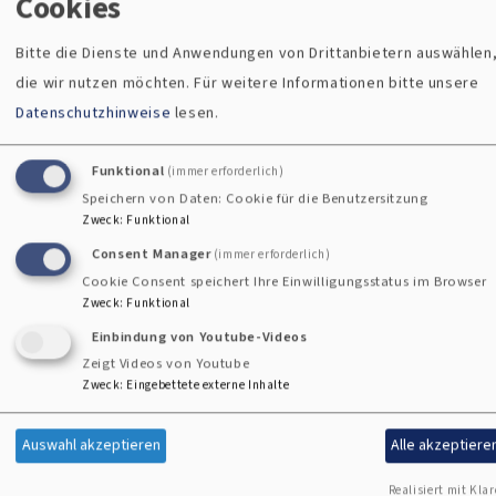
Cookies
Bitte die Dienste und Anwendungen von Drittanbietern auswählen
die wir nutzen möchten.
Für weitere Informationen bitte unsere
Datenschutzhinweise
lesen.
Kirche ist Gemeinschaft.
Funktional
(immer erforderlich)
Speichern von Daten: Cookie für die Benutzersitzung
Kirche bringt Menschen zusammen – im Glauben, im Leben,
Zweck
:
Funktional
im Miteinander. Sie ist ein Ort, an dem niemand allein sein
Consent Manager
(immer erforderlich)
muss, wo wir einander zuhören, füreinander da sind und
Cookie Consent speichert Ihre Einwilligungsstatus im Browser
gemeinsam feiern. In der Vielfalt der Menschen spiegelt sich
Zweck
:
Funktional
die Stärke der Gemeinschaft wider: Alt und Jung, Suchende
Einbindung von Youtube-Videos
und Glaubende, Zweifelnde und Hoffende. Kirche ist
Zeigt Videos von Youtube
Gemeinschaft – weil sie verbindet, was im Alltag oft
Zweck
:
Eingebettete externe Inhalte
getrennt ist, und weil wir gemeinsam mehr sind als allein.
Auswahl akzeptieren
Alle akzeptiere
Realisiert mit Klar