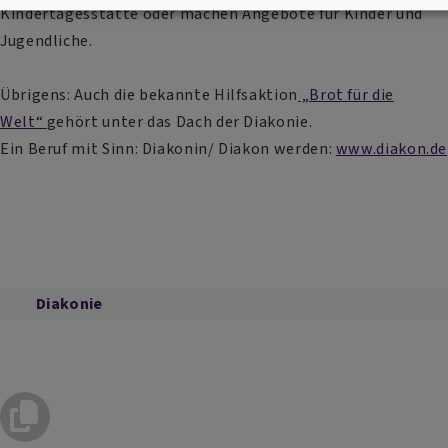
Kindertagesstätte oder machen Angebote für Kinder und
Jugendliche.
Übrigens: Auch die bekannte Hilfsaktion
„Brot für die
Welt“
gehört unter das Dach der Diakonie.
Ein Beruf mit Sinn: Diakonin/ Diakon werden:
www.diakon.de
Diakonie