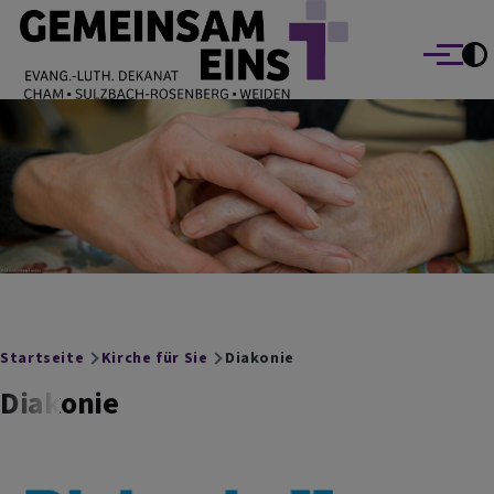
EVANG.-LUTH. DEKANAT GEMEINSAM EINS
Direkt zum Inhalt
Cham Sulzbach-Rosenberg Weiden
Menü
Breadcrumb
Startseite
Kirche für Sie
Diakonie
Diakonie