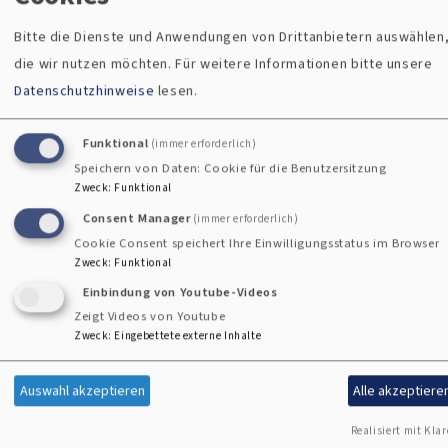
Mutter-Kind-Kuren
Dorfhelferstation
Bitte die Dienste und Anwendungen von Drittanbietern auswählen
Schuldnerberatung
die wir nutzen möchten.
Für weitere Informationen bitte unsere
Asyl- und Mirgrationsberatung
Datenschutzhinweise
lesen.
Pflegeheime
Sozialstation
Funktional
(immer erforderlich)
Tafel
Speichern von Daten: Cookie für die Benutzersitzung
Zweck
:
Funktional
Tagespflege
Bertreutes Wohnen
Consent Manager
(immer erforderlich)
Cookie Consent speichert Ihre Einwilligungsstatus im Browser
Sozialpsychiatrischer Dienst
Zweck
:
Funktional
...
Einbindung von Youtube-Videos
Zeigt Videos von Youtube
Und viele andere Bereiche gehören zu unserem
Zweck
:
Eingebettete externe Inhalte
Dienstleistungsfeld.
Auswahl akzeptieren
Alle akzeptiere
In manchen Gemeinden gibt es auch Diakonievereine. Sie
Realisiert mit Klar
bringen Essen auf Rädern, sind Träger einer