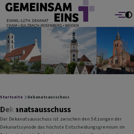
EVANG.-LUTH. DEKANAT GEMEINSAM EINS
Direkt zum Inhalt
Cham Sulzbach-Rosenberg Weiden
Menü
Breadcrumb
Startseite
Dekanatsausschuss
Dekanatsausschuss
Der Dekanatsausschuss ist zwischen den Sitzungen der
Dekanatssynode das höchste Entscheidungsgremium im