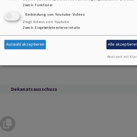
Zweck
:
Funktional
Elke Bundscherer
Einbindung von Youtube-Videos
Andreas Förster
Zeigt Videos von Youtube
Johanna Groh
Zweck
:
Eingebettete externe Inhalte
Karl-Georg Haubelt
Hans-Peter Pickel
Auswahl akzeptieren
Alle akzeptiere
Claudia Reinl
Gerda Stollner
Realisiert mit Klar
Dekanatsausschuss