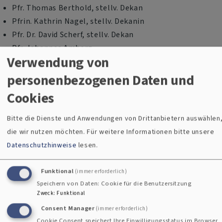
Pfr. Thomas Berthold, stellv. Dekan
Pfrin. Kathrin Nagel, stellv. Dekanin
Pfr. Dr. David Scherf, stellv. Dekan
Pfr. Johannes Amberg
Verwendung von
Pfrin. Barbara Berckmüller
Diakon Bernd Deyerl
personenbezogenen Daten und
Pfr. Stefan Fischer
Cookies
Relpäd. Armin Hamann
Pfrin. Carmen Riebl
Bitte die Dienste und Anwendungen von Drittanbietern auswählen
Pfr. Manuel Sauer
die wir nutzen möchten.
Für weitere Informationen bitte unsere
KMD Dr. Kerstin Schatz
Datenschutzhinweise
lesen.
Ehrenamtliche Mitglieder:
Funktional
(immer erforderlich)
Speichern von Daten: Cookie für die Benutzersitzung
Marleen Aures
Zweck
:
Funktional
Jürgen Bär
Consent Manager
(immer erforderlich)
Christian Bauer
Cookie Consent speichert Ihre Einwilligungsstatus im Browser