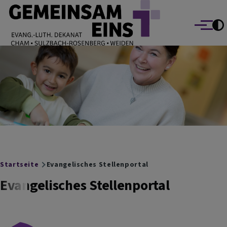
EVANG.-LUTH. DEKANAT GEMEINSAM EINS
Direkt zum Inhalt
Cham Sulzbach-Rosenberg Weiden
Menü
Breadcrumb
Startseite
Evangelisches Stellenportal
Evangelisches Stellenportal