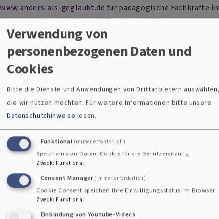
www.anders-als-geglaubt.de
für pädagogische Fachkräfte in
den evangelischen Kitas und Theologisch-Pädagogische
Verwendung von
Mitarbeitende in den Kirchengemeinden im Dekanat Cham/
Sulzbach-Rosenberg/Weiden.
personenbezogenen Daten und
Cookies
Über eine Schnittstelle zum Intranet der ELKB werden freie
Stellen in diesem Stellenportal ausgespielt. Dort gibt es
Bitte die Dienste und Anwendungen von Drittanbietern auswählen
die Möglichkeit, sich schnell und unkompliziert über ein
die wir nutzen möchten.
Für weitere Informationen bitte unsere
Onlineformular zu bewerben.
Datenschutzhinweise
lesen.
Parallel dazu läuft eine Social-Media-Kampagne, d.h. für die
Kita-Stellen werden Anzeigen bei Instagram und Facebook
Funktional
(immer erforderlich)
platziert, für Pfarrstellen wird bei Google geworben. Diese
Speichern von Daten: Cookie für die Benutzersitzung
Zweck
:
Funktional
Anzeigen verweisen jeweils auf die Jobangebote im
Consent Manager
Stellenportal und erhöhen dadurch die Reichweite enorm.
(immer erforderlich)
Cookie Consent speichert Ihre Einwilligungsstatus im Browser
Zweck
:
Funktional
Dieses Projekt wurde aus Digitalisierungsmitteln der ELKB
Einbindung von Youtube-Videos
gefördert. Als erstes Dekanat in der Landeskirche erreichen