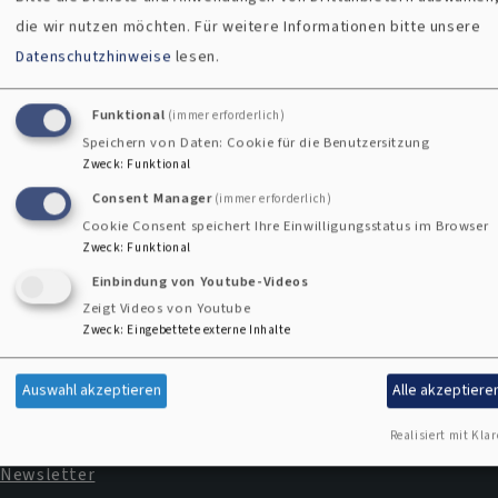
die wir nutzen möchten.
Für weitere Informationen bitte unsere
Kircheneintritt
Datenschutzhinweise
lesen.
Funktional
(immer erforderlich)
Speichern von Daten: Cookie für die Benutzersitzung
Kontaktformular
Zweck
:
Funktional
Consent Manager
(immer erforderlich)
Cookie Consent speichert Ihre Einwilligungsstatus im Browser
Zweck
:
Funktional
Einbindung von Youtube-Videos
Zeigt Videos von Youtube
Zweck
:
Eingebettete externe Inhalte
Impressum
Fußbereichsmenü
Auswahl akzeptieren
Alle akzeptiere
Kontakt
Cookie-Einstellungen
Realisiert mit Klar
Newsletter