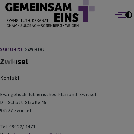
EVANG.-LUTH. DEKANAT GEMEINSAM EINS
Direkt zum Inhalt
Cham Sulzbach-Rosenberg Weiden
Menü
Breadcrumb
Startseite
Zwiesel
Zwiesel
Kontakt
Evangelisch-lutherisches Pfarramt Zwiesel
Dr.-Schott-Straße 45
94227 Zwiesel
Tel. 09922/ 1471