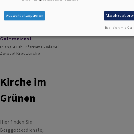
Gottesdienst
Evang.-Luth. Pfarramt Zwiesel
Auswahl akzeptieren
Alle akzeptiere
Zwiesel
Kreuzkirche
Realisiert mit Klar
So, 23.8. 10 Uhr
Gottesdienst
Evang.-Luth. Pfarramt Zwiesel
Zwiesel
Kreuzkirche
Kirche im
Grünen
Hier finden Sie
Berggottesdienste,