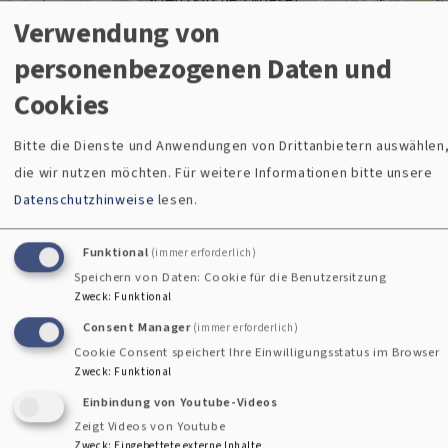
Verwendung von
i
personenbezogenen Daten und
Cookies
Bitte die Dienste und Anwendungen von Drittanbietern auswählen
Veranstaltun
Gemeindefin
die wir nutzen möchten.
Für weitere Informationen bitte unsere
Datenschutzhinweise
lesen.
gen
der
Funktional
(immer erforderlich)
Speichern von Daten: Cookie für die Benutzersitzung
Zweck
:
Funktional
So, 9.8. 10 Uhr
Zu welcher
Consent Manager
(immer erforderlich)
Gottesdienst
Kirchengemeinde Sie
Cookie Consent speichert Ihre Einwilligungsstatus im Browser
Evang.-Luth. Pfarramt Zwiesel
gehören, können Sie ganz
Zweck
:
Funktional
Zwiesel
Kreuzkirche
leicht hier herausfinden.
Einbindung von Youtube-Videos
Zeigt Videos von Youtube
So, 16.8. 10 Uhr
Zweck
:
Eingebettete externe Inhalte